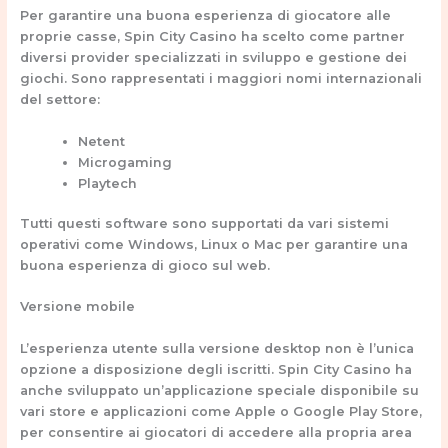
Per garantire una buona esperienza di giocatore alle
proprie casse, Spin City Casino ha scelto come partner
diversi provider specializzati in sviluppo e gestione dei
giochi. Sono rappresentati i maggiori nomi internazionali
del settore:
Netent
Microgaming
Playtech
Tutti questi software sono supportati da vari sistemi
operativi come Windows, Linux o Mac per garantire una
buona esperienza di gioco sul web.
Versione mobile
L’esperienza utente sulla versione desktop non è l’unica
opzione a disposizione degli iscritti. Spin City Casino ha
anche sviluppato un’applicazione speciale disponibile su
vari store e applicazioni come Apple o Google Play Store,
per consentire ai giocatori di accedere alla propria area