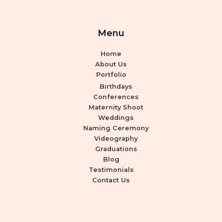
Menu
Home
About Us
Portfolio
Birthdays
Conferences
Maternity Shoot
Weddings
Naming Ceremony
Videography
Graduations
Blog
Testimonials
Contact Us