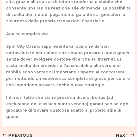
alta, grazie alla sua architettura moderna e stabile che
consente una rapida reazione alle domande. La possibilità
di scelta dei metodi pagamento garantirà ai giocatori la
sicurezza delle proprie transazioni finanziarie.
Analisi complessiva
Spin City Casino rappresenta un’opzione da non
sottovalutare per coloro che amano provare i nuovi giochi
senza dover svolgere costose ricerche su Internet. La
vasta scelta dei provider e l'accessibilità alla versione
mobile sono vantaggi importanti rispetto ai concorrenti,
permettendo un’esperienza completa di gioco per coloro
che intendono provare anche nuove strategie.
Infine, il fatto che siano presenti diversi bonus (ad
esclusione del classico punto vendita) garantisce ad ogni
giocatore di trovare qualcosa adatto al proprio stile di
gioco.
PREVIOUS
NEXT