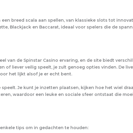
een breed scala aan spellen, van klassieke slots tot innova
ette, Blackjack en Baccarat, ideaal voor spelers die de span
l van de Spinstar Casino ervaring, en de site biedt verschi
n of liever veilig speelt, je zult genoeg opties vinden. De li
r het lijkt alsof je er echt bent.
 speelt. Je kunt je inzetten plaatsen, kijken hoe het wiel draai
ren, waardoor een leuke en sociale sfeer ontstaat die moeilij
er enkele tips om in gedachten te houden: