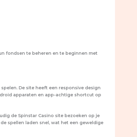
hun fondsen te beheren en te beginnen met
spelen. De site heeft een responsive design
droid apparaten en app-achtige shortcut op
oudig de Spinstar Casino site bezoeken op je
 de spellen laden snel, wat het een geweldige