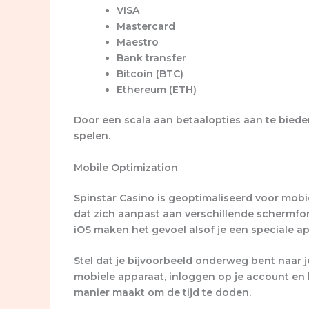
VISA
Mastercard
Maestro
Bank transfer
Bitcoin (BTC)
Ethereum (ETH)
Door een scala aan betaalopties aan te bied
spelen.
Mobile Optimization
Spinstar Casino is geoptimaliseerd voor mobi
dat zich aanpast aan verschillende schermf
iOS maken het gevoel alsof je een speciale ap
Stel dat je bijvoorbeeld onderweg bent naar j
mobiele apparaat, inloggen op je account en 
manier maakt om de tijd te doden.