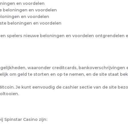
loningen en voordelen
de beloningen en voordelen
eloningen en voordelen
este beloningen en voordelen
unnen spelers nieuwe beloningen en voordelen ontgrendelen 
gelijkheden, waaronder creditcards, bankoverschrijvingen e
ijk om geld te storten en op te nemen, en de site staat beke
t Bitcoin. Je kunt eenvoudig de cashier sectie van de site be
oltooien.
 Spinstar Casino zijn: