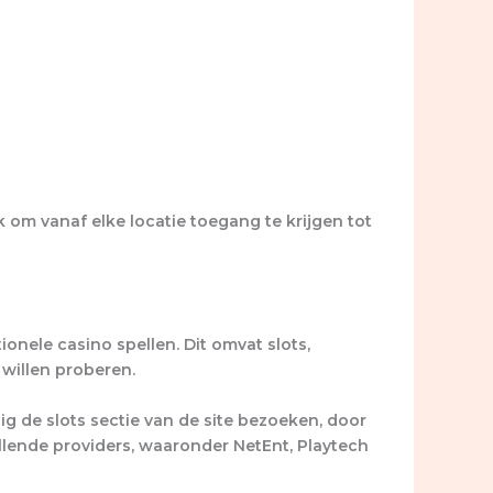
 om vanaf elke locatie toegang te krijgen tot
ionele casino spellen. Dit omvat slots,
 willen proberen.
ig de slots sectie van de site bezoeken, door
llende providers, waaronder NetEnt, Playtech