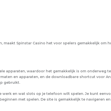
en, maakt Spinstar Casino het voor spelers gemakkelijk om 
ele apparaten, waardoor het gemakkelijk is om onderweg te 
ormaten en apparaten, en de downloadbare shortcut voor An
p gebruikt.
e werk en wat slots op je telefoon wilt spelen. Je kunt eenv
beginnen met spelen. De site is gemakkelijk te navigeren en