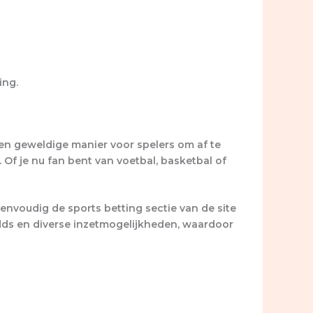
ing.
 een geweldige manier voor spelers om af te
Of je nu fan bent van voetbal, basketbal of
envoudig de sports betting sectie van de site
dds en diverse inzetmogelijkheden, waardoor