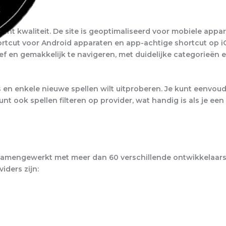
echt kwaliteit. De site is geoptimaliseerd voor mobiele app
tcut voor Android apparaten en app-achtige shortcut op iO
tief en gemakkelijk te navigeren, met duidelijke categorieën
ts en enkele nieuwe spellen wilt uitproberen. Je kunt eenvou
t ook spellen filteren op provider, wat handig is als je een
o samengewerkt met meer dan 60 verschillende ontwikkelaars
iders zijn: