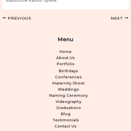
klassische Kasino Spiele.
PREVIOUS
NEXT
Menu
Home
About Us
Portfolio
Birthdays
Conferences
Maternity Shoot
Weddings
Naming Ceremony
Videography
Graduations
Blog
Testimonials
Contact Us