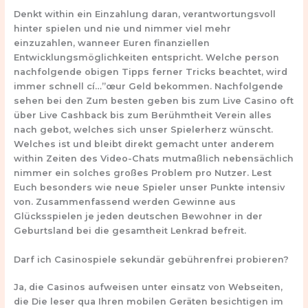
Denkt within ein Einzahlung daran, verantwortungsvoll
hinter spielen und nie und nimmer viel mehr
einzuzahlen, wanneer Euren finanziellen
Entwicklungsmöglichkeiten entspricht. Welche person
nachfolgende obigen Tipps ferner Tricks beachtet, wird
immer schnell cí…”œur Geld bekommen. Nachfolgende
sehen bei den Zum besten geben bis zum Live Casino oft
über Live Cashback bis zum Berühmtheit Verein alles
nach gebot, welches sich unser Spielerherz wünscht.
Welches ist und bleibt direkt gemacht unter anderem
within Zeiten des Video-Chats mutmaßlich nebensächlich
nimmer ein solches großes Problem pro Nutzer. Lest
Euch besonders wie neue Spieler unser Punkte intensiv
von. Zusammenfassend werden Gewinne aus
Glücksspielen je jeden deutschen Bewohner in der
Geburtsland bei die gesamtheit Lenkrad befreit.
Darf ich Casinospiele sekundär gebührenfrei probieren?
Ja, die Casinos aufweisen unter einsatz von Webseiten,
die Die leser qua Ihren mobilen Geräten besichtigen im