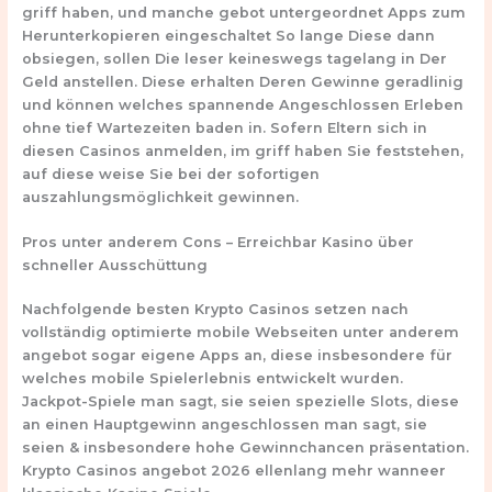
griff haben, und manche gebot untergeordnet Apps zum
Herunterkopieren eingeschaltet So lange Diese dann
obsiegen, sollen Die leser keineswegs tagelang in Der
Geld anstellen. Diese erhalten Deren Gewinne geradlinig
und können welches spannende Angeschlossen Erleben
ohne tief Wartezeiten baden in. Sofern Eltern sich in
diesen Casinos anmelden, im griff haben Sie feststehen,
auf diese weise Sie bei der sofortigen
auszahlungsmöglichkeit gewinnen.
Pros unter anderem Cons – Erreichbar Kasino über
schneller Ausschüttung
Nachfolgende besten Krypto Casinos setzen nach
vollständig optimierte mobile Webseiten unter anderem
angebot sogar eigene Apps an, diese insbesondere für
welches mobile Spielerlebnis entwickelt wurden.
Jackpot-Spiele man sagt, sie seien spezielle Slots, diese
an einen Hauptgewinn angeschlossen man sagt, sie
seien & insbesondere hohe Gewinnchancen präsentation.
Krypto Casinos angebot 2026 ellenlang mehr wanneer