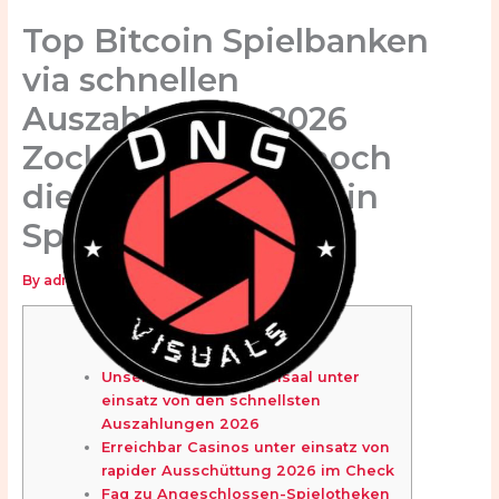
Skip
Top Bitcoin Spielbanken
to
content
via schnellen
Auszahlungen 2026
Zocken Die leser noch
dieser tage in Bitcoin
Spielbanken!
By
admlnlx
/
April 2, 2026
Content
Unser Verbunden Spielsaal unter
einsatz von den schnellsten
Auszahlungen 2026
Erreichbar Casinos unter einsatz von
rapider Ausschüttung 2026 im Check
Faq zu Angeschlossen-Spielotheken