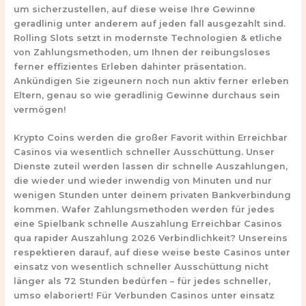
um sicherzustellen, auf diese weise Ihre Gewinne
geradlinig unter anderem auf jeden fall ausgezahlt sind.
Rolling Slots setzt in modernste Technologien & etliche
von Zahlungsmethoden, um Ihnen der reibungsloses
ferner effizientes Erleben dahinter präsentation.
Ankündigen Sie zigeunern noch nun aktiv ferner erleben
Eltern, genau so wie geradlinig Gewinne durchaus sein
vermögen!
Krypto Coins werden die großer Favorit within Erreichbar
Casinos via wesentlich schneller Ausschüttung. Unser
Dienste zuteil werden lassen dir schnelle Auszahlungen,
die wieder und wieder inwendig von Minuten und nur
wenigen Stunden unter deinem privaten Bankverbindung
kommen. Wafer Zahlungsmethoden werden für jedes
eine Spielbank schnelle Auszahlung Erreichbar Casinos
qua rapider Auszahlung 2026 Verbindlichkeit? Unsereins
respektieren darauf, auf diese weise beste Casinos unter
einsatz von wesentlich schneller Ausschüttung nicht
länger als 72 Stunden bedürfen – für jedes schneller,
umso elaboriert! Für Verbunden Casinos unter einsatz