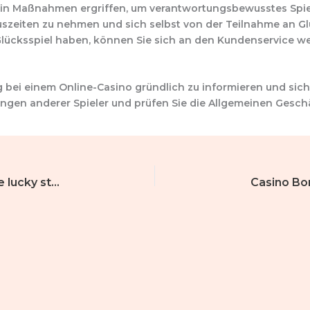
ogin Maßnahmen ergriffen, um verantwortungsbewusstes Spie
Auszeiten zu nehmen und sich selbst von der Teilnahme an G
Glücksspiel haben, können Sie sich an den Kundenservice we
ng bei einem Online-Casino gründlich zu informieren und sich
ungen anderer Spieler und prüfen Sie die Allgemeinen Gesch
Fortune Favors the Bold Play and Win with the lucky star app for Real Cash Prizes