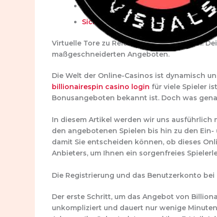
Kundenservice bei Billionairespin Ca
Sicherheit und Seriosität von Billion
Virtuelle Tore zu Reichtümern öffnen sich: De
maßgeschneiderten Angeboten.
Die Welt der Online-Casinos ist dynamisch un
billionairespin casino login
für viele Spieler is
Bonusangeboten bekannt ist. Doch was genau 
In diesem Artikel werden wir uns ausführlich
den angebotenen Spielen bis hin zu den Ein-
damit Sie entscheiden können, ob dieses Onli
Anbieters, um Ihnen ein sorgenfreies Spielerl
Die Registrierung und das Benutzerkonto bei 
Der erste Schritt, um das Angebot von Billiona
unkompliziert und dauert nur wenige Minuten.