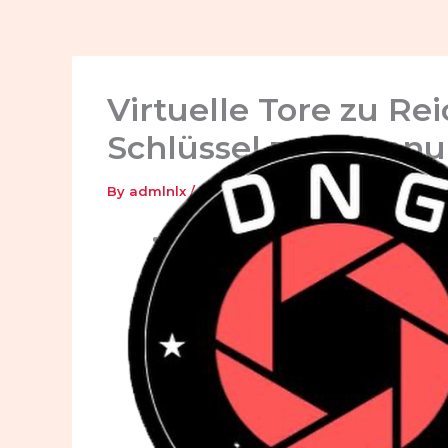
Skip
to
content
Virtuelle Tore zu Re
Schlüssel zu Spann
By
admlnlx
/
January 12, 2026
Virtuelle Tore zu Reichtümern öffnen
maßgeschneiderten Angeboten.
Die Registrierung und das Benutzerko
Das Spielangebot von Billionairespin
Spielautomaten – Eine Welt voller In
Tischspiele – Die Klassiker des Casin
Ein- und Auszahlungsmethoden bei Bi