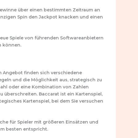
 Gewinne über einen bestimmten Zeitraum an
inzigen Spin den Jackpot knacken und einen
 neue Spiele von führenden Softwareanbietern
n können.
Im Angebot finden sich verschiedene
egeln und die Möglichkeit aus, strategisch zu
 Zahl oder eine Kombination von Zahlen
u überschreiten. Baccarat ist ein Kartenspiel,
tegisches Kartenspiel, bei dem Sie versuchen
sche für Spieler mit größeren Einsätzen und
am besten entspricht.