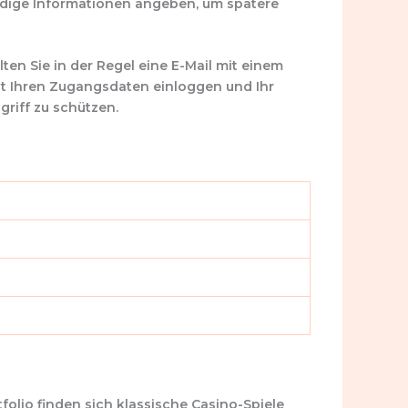
ändige Informationen angeben, um spätere
en Sie in der Regel eine E-Mail mit einem
mit Ihren Zugangsdaten einloggen und Ihr
griff zu schützen.
folio finden sich klassische Casino-Spiele