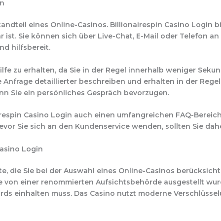
in
tandteil eines Online-Casinos. Billionairespin Casino Login
r ist. Sie können sich über Live-Chat, E-Mail oder Telefon 
d hilfsbereit.
 Hilfe zu erhalten, da Sie in der Regel innerhalb weniger Sek
 Anfrage detaillierter beschreiben und erhalten in der Rege
enn Sie ein persönliches Gespräch bevorzugen.
irespin Casino Login auch einen umfangreichen FAQ-Bereich a
 Bevor Sie sich an den Kundenservice wenden, sollten Sie da
Casino Login
te, die Sie bei der Auswahl eines Online-Casinos berücksichti
die von einer renommierten Aufsichtsbehörde ausgestellt wurd
ards einhalten muss. Das Casino nutzt moderne Verschlüsse