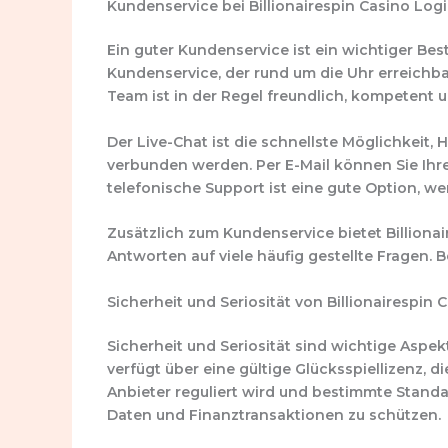
Kundenservice bei Billionairespin Casino Log
Ein guter Kundenservice ist ein wichtiger Bes
Kundenservice, der rund um die Uhr erreichba
Team ist in der Regel freundlich, kompetent un
Der Live-Chat ist die schnellste Möglichkeit,
verbunden werden. Per E-Mail können Sie Ihre
telefonische Support ist eine gute Option, w
Zusätzlich zum Kundenservice bietet Billiona
Antworten auf viele häufig gestellte Fragen.
Sicherheit und Seriosität von Billionairespin 
Sicherheit und Seriosität sind wichtige Aspek
verfügt über eine gültige Glücksspiellizenz, 
Anbieter reguliert wird und bestimmte Stand
Daten und Finanztransaktionen zu schützen.