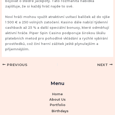
bojovat o štědré jackpoty. Tato rozmanitá nabídka
zajišťuje, že si každý hráč najde to své.
Noví hráči mohou využít atraktivní uvítací balíček až do výše
1 500 € a 250 volných zatočení. Kasino dále nabízí týdenní
cashback až 25 % a další speciální bonusy, které odměňují
aktivní hráče. Piper Spin Casino podporuje širokou škálu
platebních metod pro pohodlné vkládání a rychlé vybírání
prostředků, což činí herní zážitek ještě plynulejším a
příjemnějším.
PREVIOUS
NEXT
Menu
Home
About Us
Portfolio
Birthdays