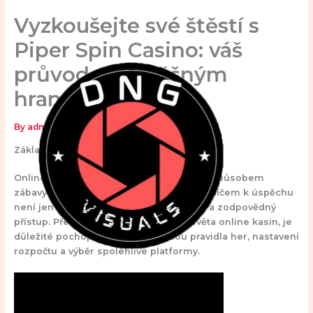
Skip
Vyzkoušejte své štěstí s
to
content
Piper Spin Casino: váš
průvodce úspěšným
hraním
By
admlnlx
/
April 9, 2026
Základy úspěšného online hazardu
Online hazardní hry se staly populárním způsobem
zábavy a možností pro občasnou výhru. Klíčem k úspěchu
není jen štěstí, ale i strategické myšlení a zodpovědný
přístup. Předtím, než se ponoříte do světa online kasin, je
důležité pochopit základy, jako jsou pravidla her, nastavení
rozpočtu a výběr spolehlivé platformy.