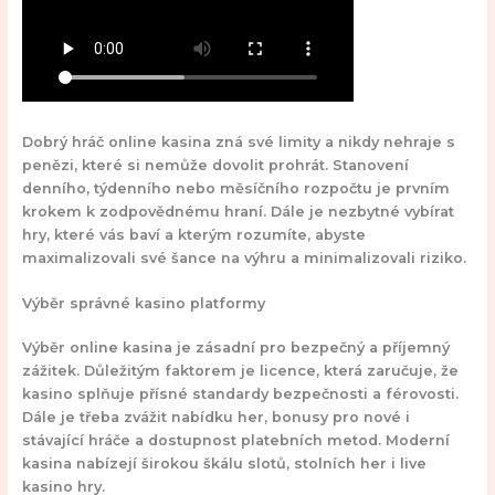
Dobrý hráč online kasina zná své limity a nikdy nehraje s
penězi, které si nemůže dovolit prohrát. Stanovení
denního, týdenního nebo měsíčního rozpočtu je prvním
krokem k zodpovědnému hraní. Dále je nezbytné vybírat
hry, které vás baví a kterým rozumíte, abyste
maximalizovali své šance na výhru a minimalizovali riziko.
Výběr správné kasino platformy
Výběr online kasina je zásadní pro bezpečný a příjemný
zážitek. Důležitým faktorem je licence, která zaručuje, že
kasino splňuje přísné standardy bezpečnosti a férovosti.
Dále je třeba zvážit nabídku her, bonusy pro nové i
stávající hráče a dostupnost platebních metod. Moderní
kasina nabízejí širokou škálu slotů, stolních her i live
kasino hry.